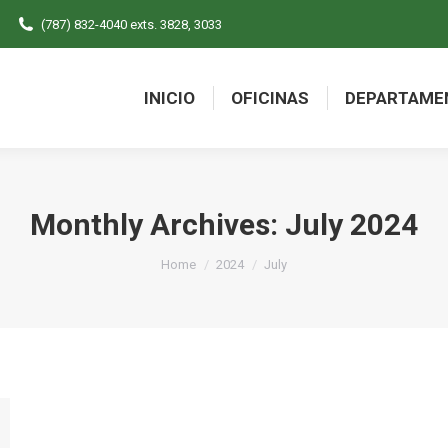
(787) 832-4040 exts. 3828, 3033
INICIO
OFICINAS
DEPARTAME
INICIO
OFICINAS
DEPARTAME
Monthly Archives:
July 2024
You are here:
Home
2024
July