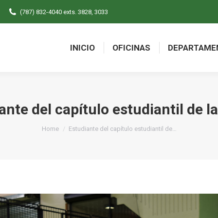
(787) 832-4040 exts. 3828, 3033
INICIO
OFICINAS
DEPARTAME
INICIO
OFICINAS
DEPARTAME
ante del capítulo estudiantil de 
You are here:
Home
Estudiante del capítulo estudiantil de…