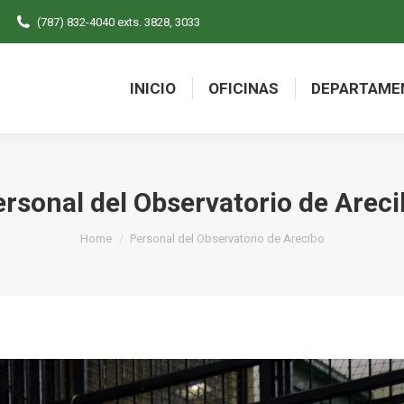
(787) 832-4040 exts. 3828, 3033
INICIO
OFICINAS
DEPARTAME
INICIO
OFICINAS
DEPARTAME
rsonal del Observatorio de Arec
You are here:
Home
Personal del Observatorio de Arecibo