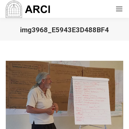
img3968_E5943E3D488BF4
You are here: