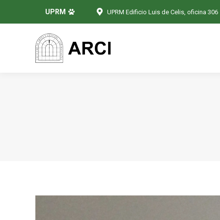
UPRM
UPRM Edificio Luis de Celis, oficina 306