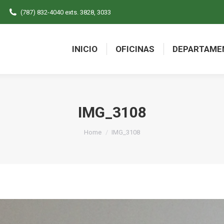
(787) 832-4040 exts. 3828, 3033
INICIO
OFICINAS
DEPARTAME
INICIO
OFICINAS
DEPARTAME
IMG_3108
You are here:
Home
IMG_3108