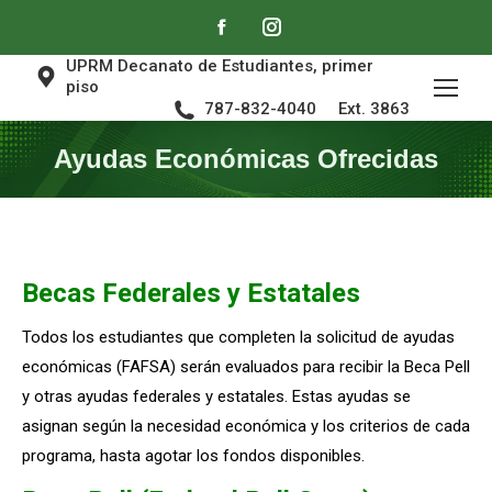
Facebook
Instagram
page
page
UPRM Decanato de Estudiantes, primer
piso
opens
opens
787-832-4040
Ext. 3863
in
in
Ayudas Económicas Ofrecidas
new
new
window
window
Becas Federales y Estatales
Todos los estudiantes que completen la solicitud de ayudas
económicas (FAFSA) serán evaluados para recibir la Beca Pell
y otras ayudas federales y estatales. Estas ayudas se
asignan según la necesidad económica y los criterios de cada
programa, hasta agotar los fondos disponibles.