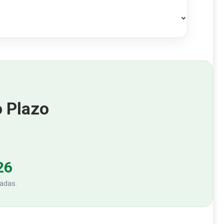
 Plazo
26
radas.