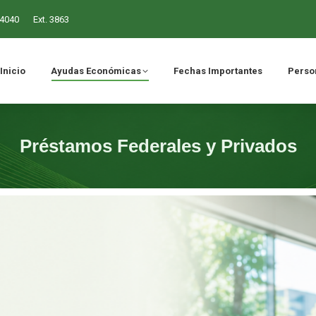
-4040
Ext. 3863
ómicas
Fechas Importantes
Personal Administrativo
Inicio
Ayudas Económicas
Fechas Importantes
Person
Préstamos Federales y Privados