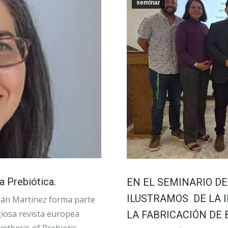
seminar
 Prebiótica.
EN EL SEMINARIO D
ILUSTRAMOS DE LA 
mán Martínez forma parte
giosa revista europea
LA FABRICACIÓN DE 
nthesis of Prebiotic