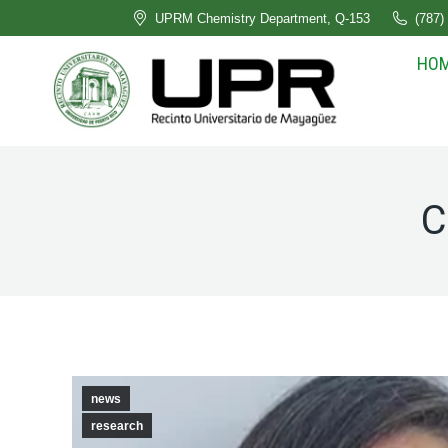
UPRM Chemistry Department, Q-153
(787)
HO
C
news
research