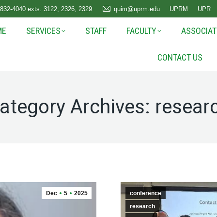
 832-4040 exts. 3122, 2326, 2329
quim@uprm.edu
UPRM
UPR
ME
SERVICES
STAFF
FACULTY
ASSOCIAT
CONTACT US
ategory Archives:
resear
Dec
5
2025
conference
research