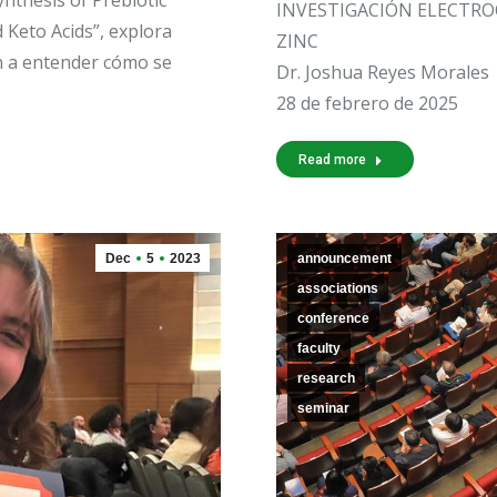
INVESTIGACIÓN ELECTRO
 Keto Acids”, explora
ZINC
 a entender cómo se
Dr. Joshua Reyes Morales
28 de febrero de 2025
Read more
Dec
5
2023
announcement
associations
conference
faculty
research
seminar