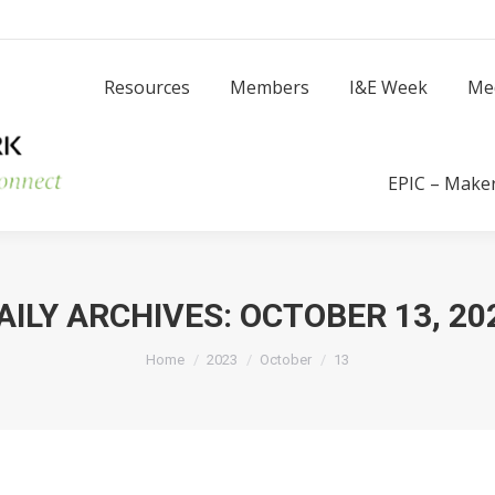
Resources
Members
I
Resources
Members
I&E Week
Me
Success Stories
EPIC – Make
AILY ARCHIVES:
OCTOBER 13, 20
You are here:
Home
2023
October
13