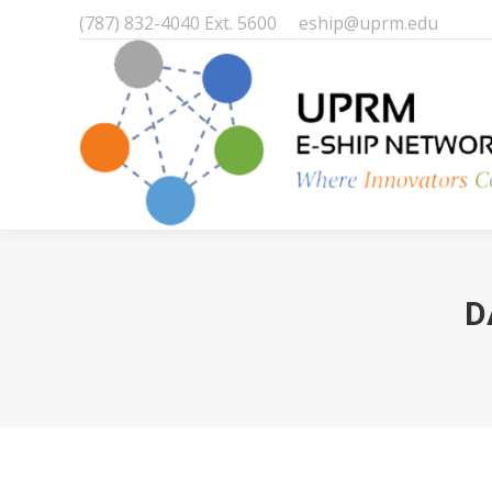
(787) 832-4040 Ext. 5600
eship@uprm.edu
D