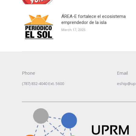
ÁREA-E fortalece el ecosistema
emprendedor de la isla
March 17, 2025
Phone
Email
(787) 832-4040 Ext. 5600
eship@up