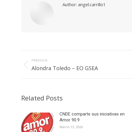
Author:
angel.carrillo1
Post
navigation
PREVIOUS
Previous
Alondra Toledo – EO GSEA
post:
Related Posts
CNDE comparte sus iniciativas en
Amor 90.9
March 13, 2026