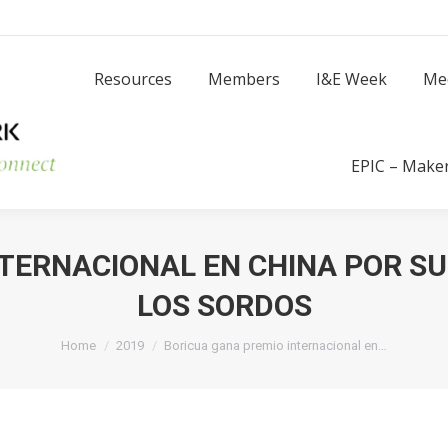
Resources
Members
I
Resources
Members
I&E Week
Me
Success Stories
EPIC – Make
TERNACIONAL EN CHINA POR SU
LOS SORDOS
You are here:
Home
2019
Boricua gana premio internacional en…