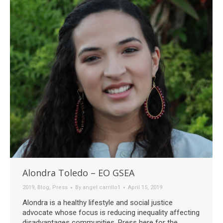
Alondra Toledo – EO GSEA
2019
,
Blog
,
Press
By
angel.carrillo1
April 15, 2019
Alondra is a healthy lifestyle and social justice
advocate whose focus is reducing inequality affecting
disadvantages communities. Press here for the