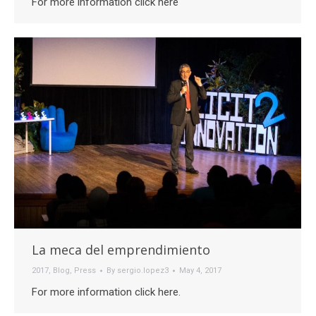
For more information click here
La meca del emprendimiento
2017
,
Blog
,
Press
By
sergio.lopez3
May 4, 2017
For more information click here.