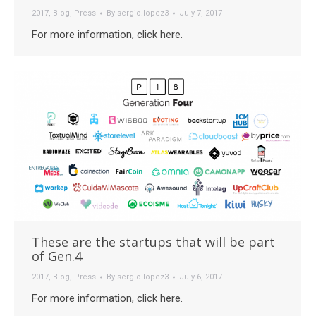
2017
,
Blog
,
Press
By
sergio.lopez3
July 7, 2017
For more information, click here.
These are the startups that will be part
of Gen.4
2017
,
Blog
,
Press
By
sergio.lopez3
July 6, 2017
For more information, click here.