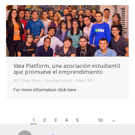
Idea Platform, una asociación estudiantil
que promueve el emprendimiento
2017
,
Blog
,
Press
By
sergio.lopez3
May 4, 2017
For more information click here.
1
2
3
4
5
…
10
→