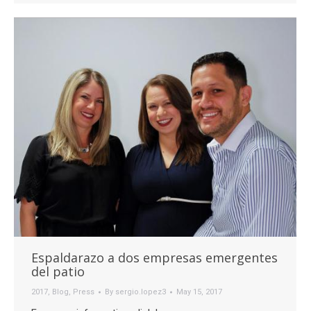
Espaldarazo a dos empresas emergentes
del patio
2017
,
Blog
,
Press
By
sergio.lopez3
May 15, 2017