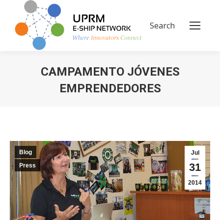
Search
Search:
CAMPAMENTO JÓVENES
EMPRENDEDORES
You are here:
Blog
Jul
31
Press
2014