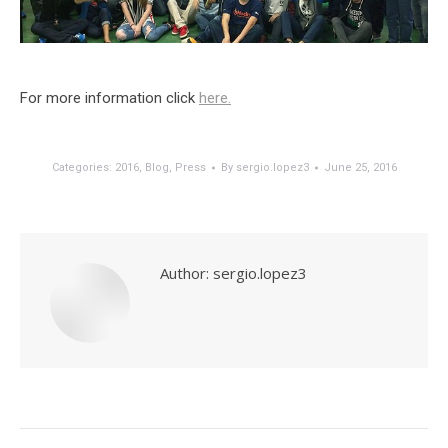
For more information click
here.
Categories:
2016
,
Blog
,
Press
By
sergio.lopez3
June 25, 2016
Author:
sergio.lopez3
Post