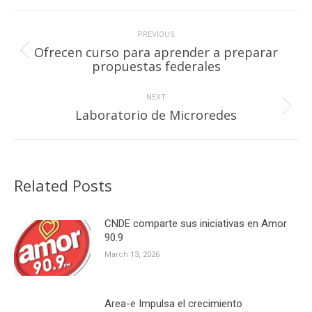
Post
navigation
PREVIOUS
Ofrecen curso para aprender a preparar
Previous
propuestas federales
post:
NEXT
Next
Laboratorio de Microredes
post:
Related Posts
CNDE comparte sus iniciativas en Amor
90.9
March 13, 2026
Area-e Impulsa el crecimiento