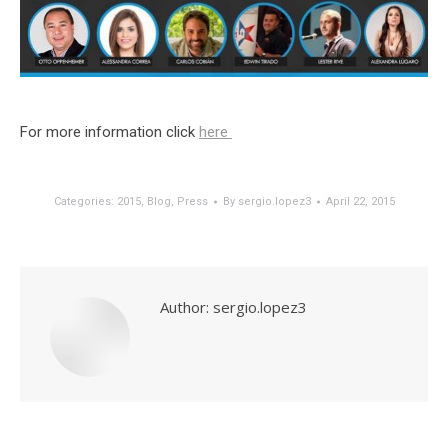
For more information click
here
Categories:
2015
,
Blog
,
Press
By
sergio.lopez3
April 22, 2015
Author:
sergio.lopez3