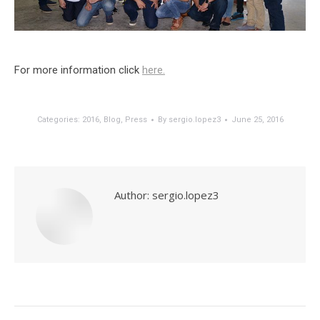
For more information click
here.
Categories:
2016
,
Blog
,
Press
By
sergio.lopez3
June 25, 2016
Author:
sergio.lopez3
Post