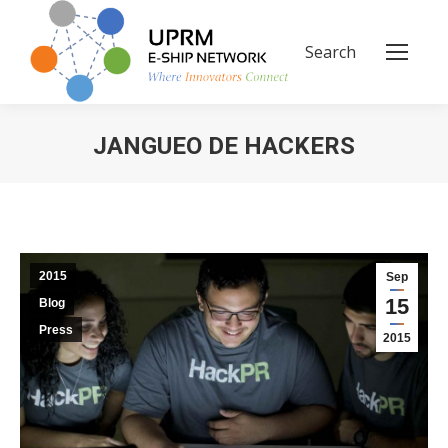
Search
Search:
JANGUEO DE HACKERS
You are here:
2015
Sep
15
Blog
Press
2015