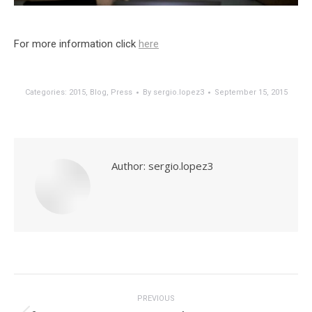
For more information click
here
Categories:
2015
,
Blog
,
Press
By
sergio.lopez3
September 15, 2015
Author:
sergio.lopez3
Post
navigation
PREVIOUS