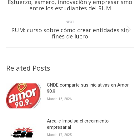
Esfuerzo, esmero, innovación y empresarismo
Previous
entre los estudiantes del RUM
post:
NEXT
RUM: curso sobre cómo crear entidades sin
Next
fines de lucro
post:
Related Posts
CNDE comparte sus iniciativas en Amor
90.9
March 13, 2026
Area-e Impulsa el crecimiento
empresarial
March 17, 2025