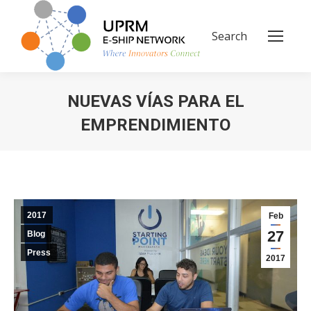
Search
Search:
NUEVAS VÍAS PARA EL
EMPRENDIMIENTO
You are here:
2017
Feb
27
Blog
Press
2017