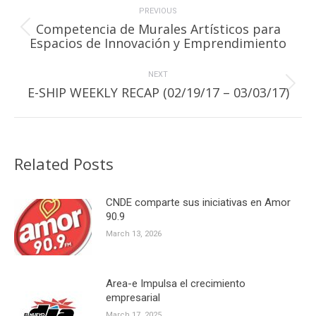
navigation
PREVIOUS
Competencia de Murales Artísticos para
Previous
Espacios de Innovación y Emprendimiento
post:
NEXT
Next
E-SHIP WEEKLY RECAP (02/19/17 – 03/03/17)
post:
Related Posts
CNDE comparte sus iniciativas en Amor
90.9
March 13, 2026
Area-e Impulsa el crecimiento
empresarial
March 17, 2025