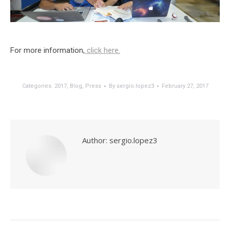
For more information,
click here.
Categories:
2017
,
Blog
,
Press
By
sergio.lopez3
February 27, 2017
Author:
sergio.lopez3
Post