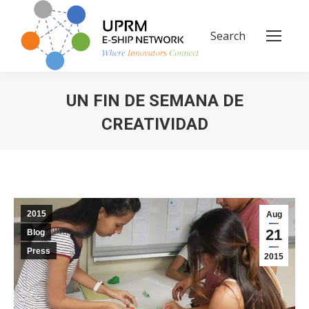
Search
Search:
UN FIN DE SEMANA DE
CREATIVIDAD
You are here:
2015
Aug
21
Blog
Press
2015