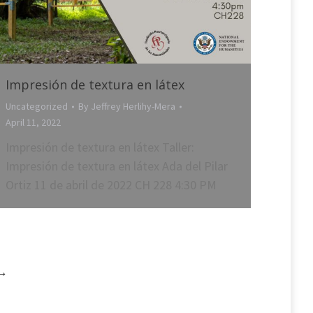
Impresión de textura en látex
Uncategorized
By
Jeffrey Herlihy-Mera
April 11, 2022
Impresión de textura en látex Taller:
Impresión de textura en látex Ada del Pilar
Ortiz 11 de abril de 2022 CH 228 4:30 PM
→