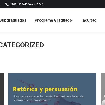
(787) 832-4040 ext. 3846
ramas Subgraduados
Programa Graduado
Facult
Subgraduados
Programa Graduado
Facultad
Formularios
CATEGORIZED