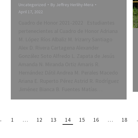
Uncategorized
By
Jeffrey Herlihy-Mera
April 17, 2022
Cuadro de Honor 2021-2022 Estudiantes
pertenecientes al Cuadro de Honor Adriana
M. López Ríos Albaliz M. Irizarry Santiago
Alex D. Rivera Cartagena Alexander
González Soto Alfredo L. Zapata de Jesús
Amanda N. Miranda Ortiz Amaris R.
Hernández Dátil Andrea M. Perales Macedo
Ariana E. Ruperto Pérez Astrid R. Rodríguez
Jiménez Bianca B. Fuentes Matías…
←
1
…
12
13
14
15
16
…
18