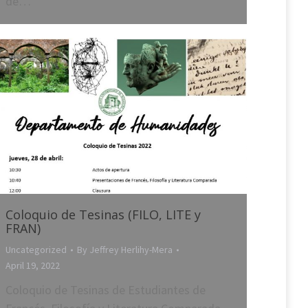
de…
Coloquio de Tesinas (FILO, LITE y
FRAN)
Uncategorized
By
Jeffrey Herlihy-Mera
April 19, 2022
Coloquio de Tesinas de Estudiantes de