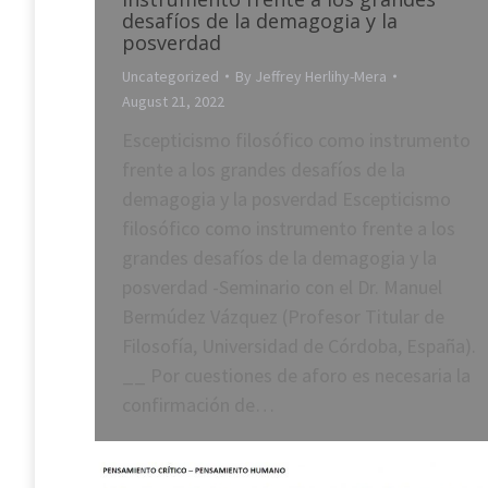
desafíos de la demagogia y la
posverdad
Uncategorized
By
Jeffrey Herlihy-Mera
August 21, 2022
Escepticismo filosófico como instrumento
frente a los grandes desafíos de la
demagogia y la posverdad Escepticismo
filosófico como instrumento frente a los
grandes desafíos de la demagogia y la
posverdad -Seminario con el Dr. Manuel
Bermúdez Vázquez (Profesor Titular de
Filosofía, Universidad de Córdoba, España).
__ Por cuestiones de aforo es necesaria la
confirmación de…