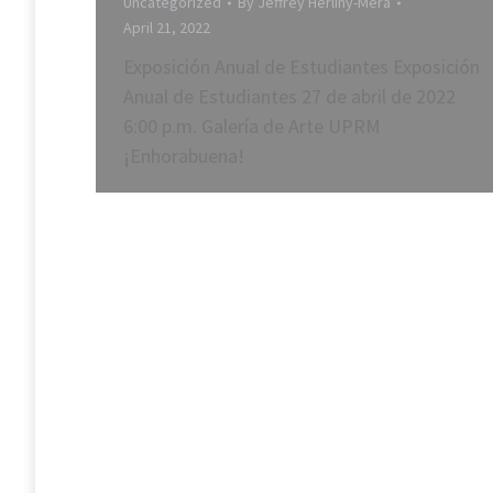
Uncategorized
By
Jeffrey Herlihy-Mera
April 21, 2022
Exposición Anual de Estudiantes Exposición
Anual de Estudiantes 27 de abril de 2022
6:00 p.m. Galería de Arte UPRM
¡Enhorabuena!