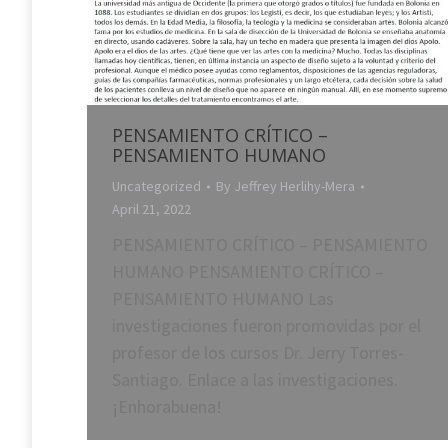
PENSAMIENTO CRÍTICO –
PENSAMIENTO HUMANO
Uncategorized
By
Jeffrey Herlihy-Mera
April 21, 2022
PENSAMIENTO CRÍTICO – PENSAMIENTO
HUMANO PENSAMIENTO CRÍTICO –
PENSAMIENTO HUMANO Las
investigaciones fueron promovidas por el
profesor de los cursos Dr. Jerry Torres-
Santiago. Enlace a las investigaciones.
¡Enhorabuena!