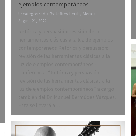
ejemplos contemporáneos
Uncategorized
By
Jeffrey Herlihy-Mera
August 21, 2022
Retórica y persuasión: revisión de las
herramientas clásicas a la luz de ejemplos
contemporáneos Retórica y persuasión:
revisión de las herramientas clásicas a la
luz de ejemplos contemporáneos -
Conferencia: “Retórica y persuasión:
revisión de las herramientas clásicas a la
luz de ejemplos contemporáneos” a cargo
también del Dr. Manuel Bermúdez Vázquez.
Esta se llevará a…