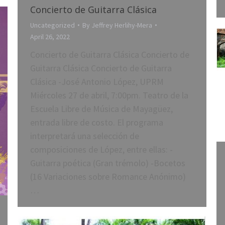
Concierto de Guitarra Clásica
Uncategorized
By
Jeffrey Herlihy-Mera
April 26, 2022
Concierto de Guitarra Clásica Concierto de
Guitarra Clásica Concierto de Guitarra
Clásica -José Antonio López, UPRM
Miércoles 27 de abril, 7:00pm. Teatro de la
Escuela Libre de Música de Mayagüez,
entrada libre de costo. El programa
interpretará una selección de
composiciones de López, entre ellas: -
Guitarra poética (Gran trémolo) -Bocetos
(16 Variaciones sobre Romance Anónimo)
…