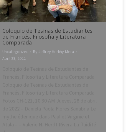
Coloquio de Tesinas de Estudiantes
de Francés, Filosofía y Literatura
Comparada
Uncategorized
By
Jeffrey Herlihy-Mera
April 28, 2022
Coloquio de Tesinas de Estudiantes de
Francés, Filosofía y Literatura Comparada
Coloquio de Tesinas de Estudiantes de
Francés, Filosofía y Literatura Comparada
Fotos CH-121, 10:30 AM Jueves, 28 de abril
de 2022 – Daniela Paola Flores Sanabria Le
mythe édenique dans Paul et Virginie et
Atala – – Valerie N. Herdt Rivera La fluidité