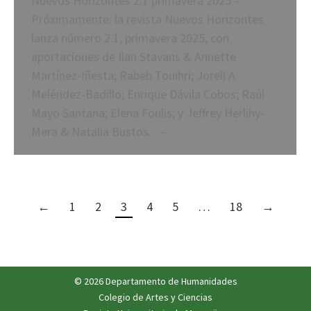
Nuevos Horizontes 2.1 primavera 2025 –
Próximamente: la revista Nuevos Horizontes
lanza número 2.1, primavera 2025, con
aportaciones de Ilan Stavans & Annette
Martínez-Iñesta; Rabeb Touihri; Jorell A.
Meléndez-Badillo; Enrique Dávila Cobos; Raúl
Mayo Santana; Elena Foulis; y Jeffrey Herlihy-
Mera & Natalia Bustos. –
←
1
2
3
4
5
…
18
→
© 2026 Departamento de Humanidades
Colegio de Artes y Ciencias