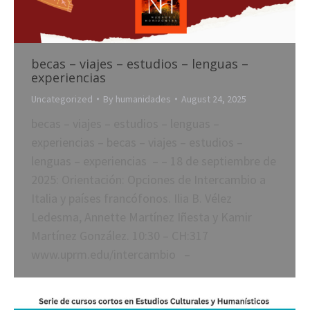
becas – viajes – estudios – lenguas –
experiencias
Uncategorized
By
humanidades
August 24, 2025
becas – viajes – estudios – lenguas –
experiencias – becas – viajes – estudios –
lenguas – experiencias – – 18 de septiembre de
2025: Orientación: Opciones de Intercambio a
Italia y países francófonos. Ilia B. Vélez
Ledesma, Annette Martínez Iñesta y Kamir
Martínez González. 10:30 – CH:317
www.uprm.edu/intercambio –