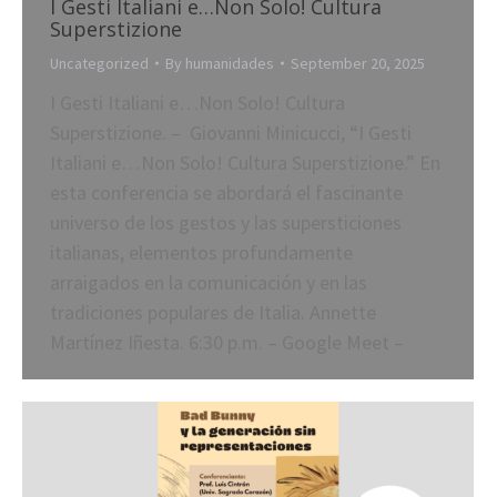
I Gesti Italiani e…Non Solo! Cultura
Superstizione
Uncategorized
By
humanidades
September 20, 2025
I Gesti Italiani e…Non Solo! Cultura
Superstizione. – Giovanni Minicucci, “I Gesti
Italiani e…Non Solo! Cultura Superstizione.” En
esta conferencia se abordará el fascinante
universo de los gestos y las supersticiones
italianas, elementos profundamente
arraigados en la comunicación y en las
tradiciones populares de Italia. Annette
Martínez Iñesta. 6:30 p.m. –​ Google Meet –