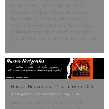
Mariam Colón, Jeffrey Herlihy-Mera Cora
Monroe, Christopher Powers, Jerry Torres,
Iliaris Avilés, Marco Porcu, Nicole Vázquez,
Miosotis Acevedo, Alex Rivera, Héctor Huyke,
Emilia Quiñones, Edgardo Ramírez, Jamilette
Acevedo 14 de agosto de 2025, 10:30 a.m. –​ CH
228 –
Nuevos Horizontes, 2.1 primavera 2025
Uncategorized
By
humanidades
May 15, 2025
Nuevos Horizontes, 2.1 primavera 2025 –