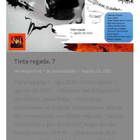
Tinta regada, 7
Uncategorized
By
humanidades
August 15, 2025
Tinta regada, 7 – ago 2025 – Tinta regada 7,
agosto de 2025 – – Museum and Reliquary of
the Nation, Jason Weiss. – Horizontes
decoloniales en disputa: articulaciones críticas
del conversatorio con Walter Mignolo: ‘Ciencia,
universidad y giro decolonial’, Angie Natalia
Bustos Lemus, UPR-M. – ¿Qué esperar de lo