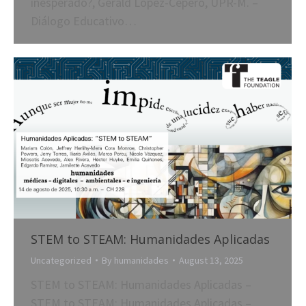
inesperado?, Gerald López-Cepero, UPR-M. –
Diálogo Educativo…
STEM to STEAM: Humanidades Aplicadas
Uncategorized
By
humanidades
August 13, 2025
STEM to STEAM: Humanidades Aplicadas –
STEM to STEAM: Humanidades Aplicadas –