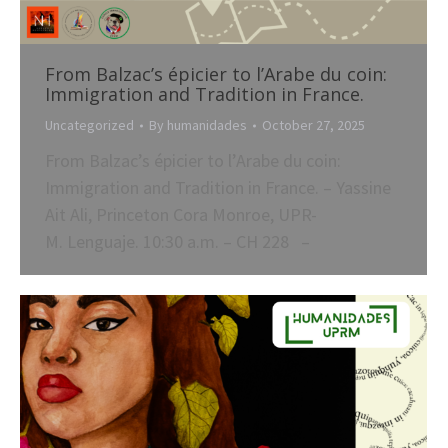
From Balzac’s épicier to l’Arabe du coin:
Immigration and Tradition in France.
Uncategorized
By
humanidades
October 27, 2025
From Balzac’s épicier to l’Arabe du coin:
Immigration and Tradition in France. – Yassine
Ait Ali, Princeton Cora Monroe, UPR-
M. Lenguaje. 10:30 a.m. – CH 228 –