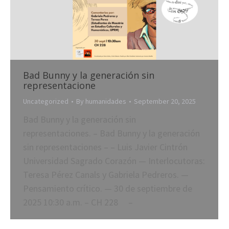
Bad Bunny y la generación sin
representacione
Uncategorized
By
humanidades
September 20, 2025
Bad Bunny y la generación sin
representaciones. – Bad Bunny y la generación
sin representaciones – – Luis Javier Cintrón
Universidad Sagrado Corazón — Interlocutoras:
Teresa Pérez Canals y Gabriela Pedreros. —
Pensamiento crítico. — 30 de septiembre de
2025 10:30 a.m. – CH 228 –