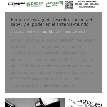
Ramón Grosfoguel: Descolonización del
saber y el poder en el sistema-mundo
Uncategorized
By
humanidades
August 19, 2025
Ramón Grosfoguel: Descolonización del saber y
el poder en el sistema-mundo – Ramón
Grosfoguel: Descolonización del saber y el
poder en el sistema-mundo – 29-31 de agosto
de 2025 Reflexión sobre el vinculo esctructural
entre modernidad y colonialismo. Curso Corto:
DECEP y Departamento de Humanidades
Organizada por Emilia Quiñones Otal –