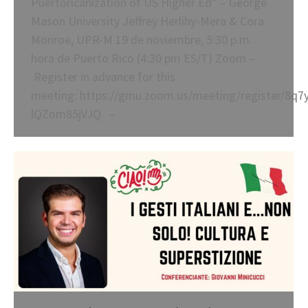
Puertoricanization of US Higher Ed” – George
Mason University Jeffrey Herlihy-Mera & Cora
Monroe, UPR-M 19 de noviembre, 5:30 p.m.
hora de Puerto Rico (4:30 pm ES/T) Zoom –
Register in advance for this
meeting: https://gmu.zoom.us/meeting/register/8q7
lQZom85jVJQ –