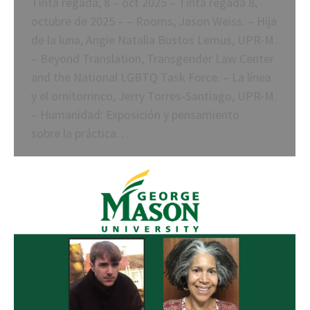
Tinta regada, 8 – oct 2025 – Tinta regada 8,
octubre de 2025 – – Rooms, Jason Weiss. – Hija
de la luna, Angie Natalia Bustos Lemus, UPR-M.
– Beyond Translation, Transgender Law Center
and the National LGBTQ Task Force. – La línea
y el ornitorrinco, Jerry Torres-Santiago, UPR-M.
– Humanidad: Exposición y pensamiento
sobre la práctica…