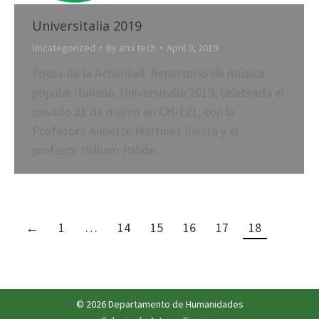
Universitalia 2019
Uncategorized
By
arci tech
April 9, 2019
Fotos de la Actividad: Repertorio de música
popular italiana, Universitalia 2019, celebrada el
pasado 21 de marzo en CH-121, con la
Profesora Annette Martínez Iñesta y el
profesor William Pabón
←
1
…
14
15
16
17
18
© 2026 Departamento de Humanidades