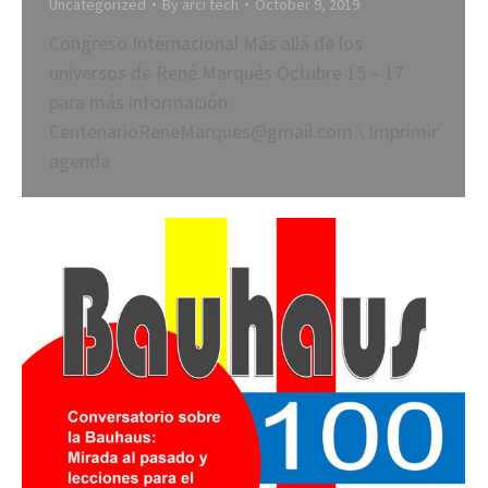
Uncategorized
By
arci tech
October 9, 2019
Congreso Internacional Más allá de los
universos de René Marqués Octubre 15 – 17
para más información:
CentenarioReneMarques@gmail.com \ Imprimir
agenda