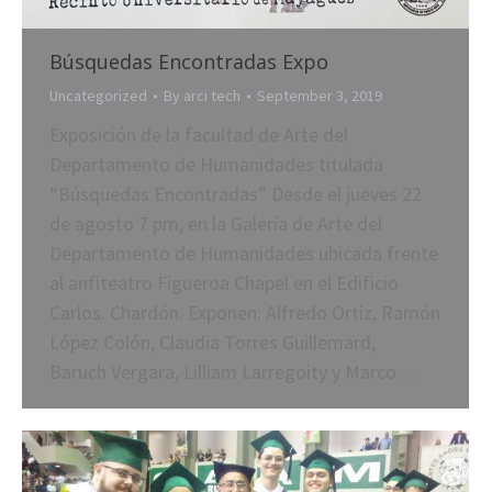
Búsquedas Encontradas Expo
Uncategorized
By
arci tech
September 3, 2019
Exposición de la facultad de Arte del
Departamento de Humanidades titulada
“Búsquedas Encontradas” Desde el jueves 22
de agosto 7 pm, en la Galería de Arte del
Departamento de Humanidades ubicada frente
al anfiteatro Figueroa Chapel en el Edificio
Carlos. Chardón. Exponen: Alfredo Ortiz, Ramón
López Colón, Claudia Torres Guillemard,
Baruch Vergara, Lilliam Larregoity y Marco…