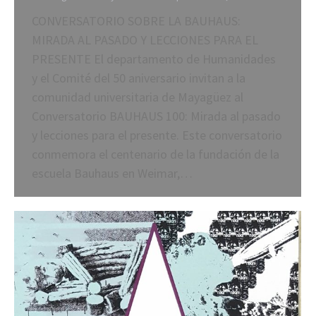
CONVERSATORIO SOBRE LA BAUHAUS:
MIRADA AL PASADO Y LECCIONES PARA EL
PRESENTE El departamento de Humanidades
y el Comité del 50 aniversario invitan a la
comunidad universitaria de Mayagüez al
Conversatorio BAUHAUS 100: Mirada al pasado
y lecciones para el presente. Este conversatorio
conmemora el centenario de la fundación de la
escuela Bauhaus en Weimar,…