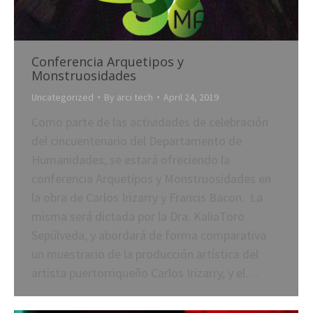
Conferencia Arquetipos y
Monstruosidades
Uncategorized
By
arci tech
April 24, 2019
Como parte de las actividades de celebración
del cincuentenario del Departamento de
Humanidades, se estará ofreciendo la
conferencia Arquetipos y Monstruosidades en
la obra de Carlos Irizarry y Francis Bacon. La
misma será dictada por la Dra. KaliaToro
Sepúlveda, y abordará de forma comparativa
un muestrario de la producción artística del
artista puertorriqueño Carlos Irizarry, y el…