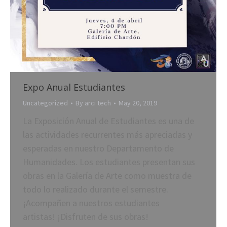
Expo Anual Estudiantes
Uncategorized
By
arci tech
May 20, 2019
La Exposición Anual de Estudiantes es una de
las actividades recurrentes más apreciadas y
esperadas en nuestro Departamento de
Humanidades. Los estudiantes presentan sus
obras en la Galería de Arte como muestra de
todo lo realizado durante el semestre.
¡Acompañen a nuestros estudiantes
artistas! ¡Disfruten de sus obras!