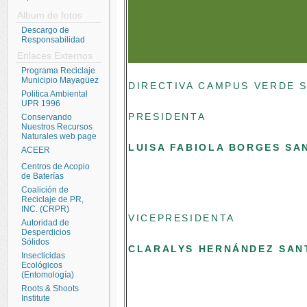
Album de fotos
Descargo de
Responsabilidad
Enlaces Externos
Programa Reciclaje
Municipio Mayagüez
DIRECTIVA CAMPUS VERDE
Politica Ambiental
UPR 1996
PRESIDENTA
Conservando
Nuestros Recursos
Naturales web page
LUISA FABIOLA BORGES SA
ACEER
Centros de Acopio
de Baterías
Coalición de
Reciclaje de PR,
INC. (CRPR)
VICEPRESIDENTA
Autoridad de
Desperdicios
Sólidos
CLARALYS HERNÁNDEZ SA
Insecticidas
Ecológicos
(Entomología)
Roots & Shoots
Institute