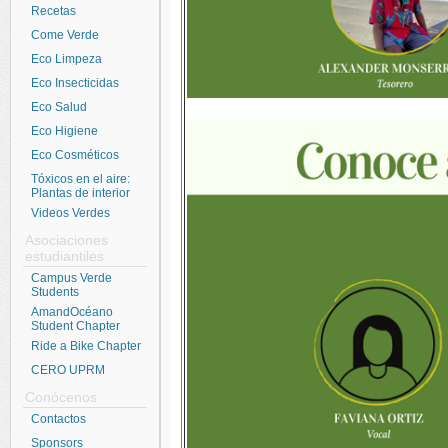
Recetas
Come Verde
Eco Limpeza
Eco Insecticidas
Eco Salud
Eco Higiene
Eco Cosméticos
Tóxicos en el aire:
Plantas de interior
Videos Verdes
Asociaciones
estudiantiles
Campus Verde
Students
AmandOcéano
Student Chapter
Ride a Bike Chapter
CERO UPRM
Conócenos
Contactos
Sponsors