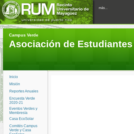
más...
Campus Verde
Asociación de Estudiante
Inicio
Misión
Reportes Anuales
Encuesta Verde
2020-21
Eventos Verdes y
Membresía
Casa EcoSolar
Comités Campus
Verde y Casa