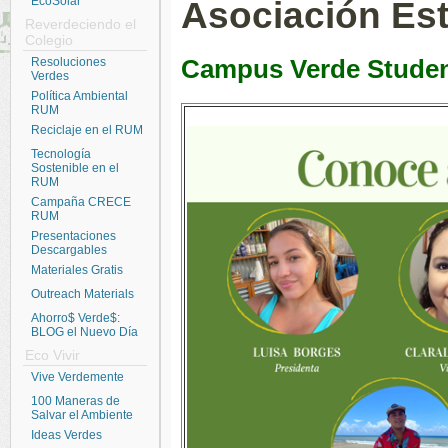
Asociación Est
EcoSolar
Reverdeciendo el
Colegio
Campus Verde Studen
Resoluciones
Verdes
Política Ambiental
RUM
Reciclaje en el RUM
Tecnología
Sostenible en el
RUM
Campaña CRECE
RUM
Presentaciones
Descargables
Materiales Gratis
Outreach Materials
Ahorro$ Verde$:
BLOG el Nuevo Día
Eco Vivir
Vive Verdemente
100 Maneras de
Salvar el Ambiente
Ideas Verdes