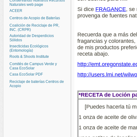
Conservando Nuestros Recursos
Naturales web page
Si dice
FRAGANCE
, se
ACEER
provenga de fuentes natu
Centros de Acopio de Baterías
Coalición de Reciclaje de PR,
INC. (CRPR)
Recuerda que a más del
Autoridad de Desperdicios
Sólidos
fragancias y colorantes
Insecticidas Ecológicos
de mis productos preferi
(Entomología)
receta abajo.
Roots & Shoots Institute
http://emt.oregonstate.e
Comités de Campus Verde y
Casa EcoSolar
http://users.lmi.net/wil
Casa EcoSolar PDF
Reciclaje de baterías Centros de
Acopio
*RECETA de Loción par
[Puedes hacerla tú m
1 onza de aceite de oli
1 onza de aceite de ma