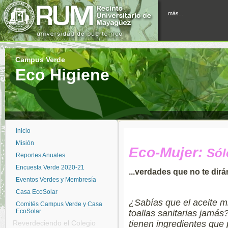
más...
Campus Verde
Eco Higiene
Inicio
Misión
Eco-Mujer:
Sól
Reportes Anuales
Encuesta Verde 2020-21
...verdades que no te dir
Eventos Verdes y Membresía
Casa EcoSolar
¿Sabías que el aceite m
Comités Campus Verde y Casa
EcoSolar
toallas sanitarias jamás
Reverdeciendo el Colegio
tienen ingredientes qu