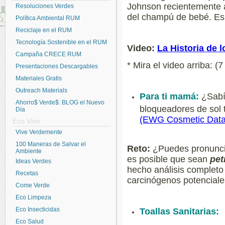
Johnson recientemente
Resoluciones Verdes
del champú de bebé. Es
Política Ambiental RUM
Reciclaje en el RUM
Tecnología Sostenible en el RUM
Video:
La Historia de 
Campaña CRECE RUM
* Mira el video arriba: 
Presentaciones Descargables
Materiales Gratis
Outreach Materials
Para ti mamá:
¿Sabí
Ahorro$ Verde$: BLOG el Nuevo
bloqueadores de sol 
Día
(EWG Cosmetic Dat
Eco Vivir
Vive Verdemente
100 Maneras de Salvar el
Reto:
¿Puedes pronunciar
Ambiente
es posible que sean
pet
Ideas Verdes
hecho análisis complet
Recetas
carcinógenos potenciale
Come Verde
Eco Limpeza
Eco Insecticidas
Toallas Sanitarias:
Eco Salud