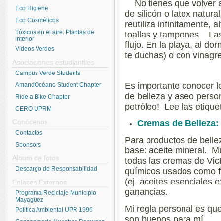
No tienes que volver a 
Eco Higiene
de silicón o latex natura
Eco Cosméticos
reutiliza infinitamente,
Tóxicos en el aire: Plantas de
toallas y tampones. Las
interior
flujo. En la playa, al do
Videos Verdes
te duchas) o con vinagre
Asociaciones estudiantiles
Campus Verde Students
Es importante conocer lo
AmandOcéano Student Chapter
de belleza y aseo perso
Ride a Bike Chapter
petróleo! Lee las etiquet
CERO UPRM
Conócenos
Cremas de Belleza:
Contactos
Para productos de bell
Sponsors
base: aceite mineral. M
Album de fotos
todas las cremas de Vic
Descargo de Responsabilidad
químicos usados como fr
(ej. aceites esenciales 
Enlaces Externos
ganancias.
Programa Reciclaje Municipio
Mayagüez
Mi regla personal es que
Politica Ambiental UPR 1996
son buenos para mí.