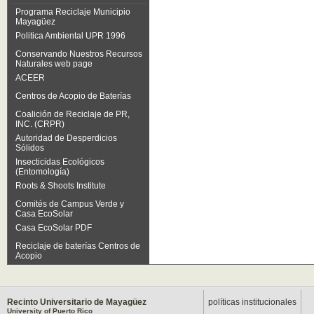
Programa Reciclaje Municipio
Mayagüez
Politica Ambiental UPR 1996
Conservando Nuestros Recursos
Naturales web page
ACEER
Centros de Acopio de Baterías
Coalición de Reciclaje de PR,
INC. (CRPR)
Autoridad de Desperdicios
Sólidos
Insecticidas Ecológicos
(Entomología)
Roots & Shoots Institute
Comités de Campus Verde y
Casa EcoSolar
Casa EcoSolar PDF
Reciclaje de baterías Centros de
Acopio
Recinto Universitario de Mayagüez
políticas institucionales
University of Puerto Rico