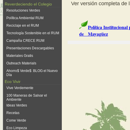
Ver versión completa de 
Reverdeciendo el Colegio
Resoluciones Verdes
Política Ambiental RUM
Reciclaje en el RUM
Política Institucional
de Mayagüez
Tecnología Sostenible en el RUM
Campaña CRECE RUM
Presentaciones Descargables
Materiales Gratis
Outreach Materials
Ahorro$ Verde$: BLOG el Nuevo
Día
Eco Vivir
Vive Verdemente
100 Maneras de Salvar el
Ambiente
Ideas Verdes
Recetas
Come Verde
Eco Limpeza