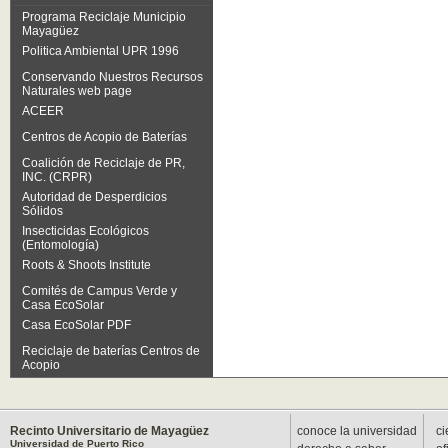
Programa Reciclaje Municipio
Mayagüez
Politica Ambiental UPR 1996
Conservando Nuestros Recursos
Naturales web page
ACEER
Centros de Acopio de Baterías
Coalición de Reciclaje de PR,
INC. (CRPR)
Autoridad de Desperdicios
Sólidos
Insecticidas Ecológicos
(Entomología)
Roots & Shoots Institute
Comités de Campus Verde y
Casa EcoSolar
Casa EcoSolar PDF
Reciclaje de baterías Centros de
Acopio
Recinto Universitario de Mayagüez
conoce la universidad
ci
Universidad de Puerto Rico