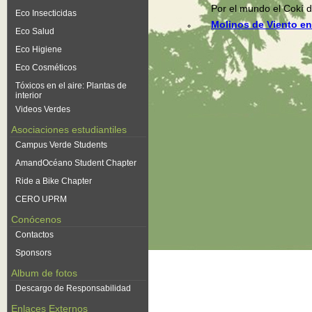
Por el mundo el Cokí d
Eco Insecticidas
Molinos de Viento en
Eco Salud
Eco Higiene
Eco Cosméticos
Tóxicos en el aire: Plantas de
interior
Videos Verdes
Asociaciones estudiantiles
Campus Verde Students
AmandOcéano Student Chapter
Ride a Bike Chapter
CERO UPRM
Conócenos
Contactos
Sponsors
Album de fotos
Descargo de Responsabilidad
Enlaces Externos