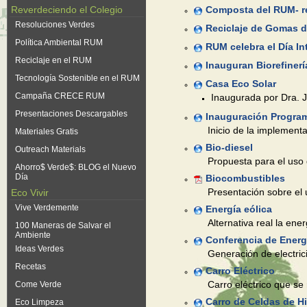
Composta del RUM- re
Reverdeciendo el Colegio
Resoluciones Verdes
Reciclaje de Gomas de
Política Ambiental RUM
RUM celebra el Día In
Reciclaje en el RUM
Inauguran Biorefinerí
Tecnología Sostenible en el RUM
Casa Eco Solar
Campaña CRECE RUM
Inaugurada por Dra. 
Presentaciones Descargables
Inauguración Program
Inicio de la implement
Materiales Gratis
Bio-diesel
Outreach Materials
Propuesta para el uso 
Ahorro$ Verde$: BLOG el Nuevo
Día
Biocombustibles
Presentación sobre el 
Eco Vivir
Vive Verdemente
Energía eólica
Alternativa real la ener
100 Maneras de Salvar el
Ambiente
Conferencia de Energ
Ideas Verdes
Generación de electric
Recetas
Carro Eléctrico
Carro eléctrico que se
Come Verde
Carro de Celdas de H
Eco Limpeza