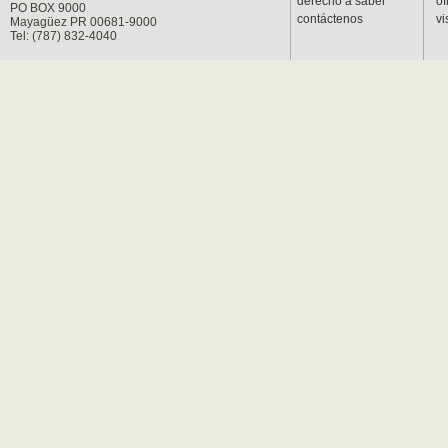
derecho a saber
of
PO BOX 9000
contáctenos
vi
Mayagüez PR 00681-9000
Tel: (787) 832-4040