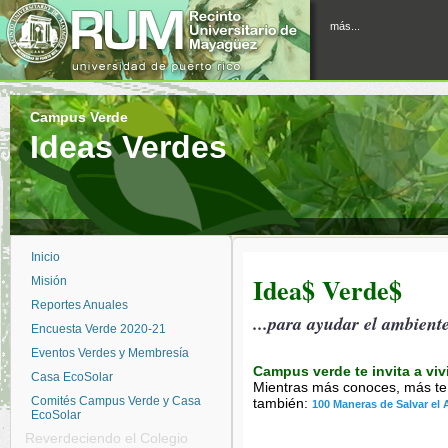
más...
Campus Verde
Ideas Verdes
Inicio
Idea$ Verde$
Misión
Reportes Anuales
...para ayudar el ambiente 
Encuesta Verde 2020-21
Eventos Verdes y Membresía
Campus verde te invita a vi
Casa EcoSolar
Mientras más conoces, más te
Comités Campus Verde y Casa
también:
100 Maneras de Salvar el
EcoSolar
Reverdeciendo el Colegio