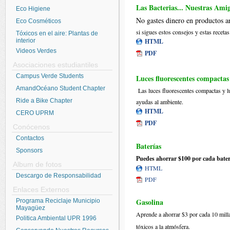
Las Bacterias... Nuestras Ami
Eco Higiene
No gastes dinero en productos an
Eco Cosméticos
si sigues estos consejos y estas receta
Tóxicos en el aire: Plantas de
interior
HTML
Videos Verdes
PDF
Asociaciones estudiantiles
Campus Verde Students
Luces fluorescentes compacta
AmandOcéano Student Chapter
Las luces fluorescentes compactas y 
Ride a Bike Chapter
ayudas al ambiente.
HTML
CERO UPRM
PDF
Conócenos
Contactos
Baterías
Sponsors
Puedes ahorrar $100 por cada batería
Album de fotos
HTML
Descargo de Responsabilidad
PDF
Enlaces Externos
Gasolina
Programa Reciclaje Municipio
Mayagüez
Aprende a ahorrar $3 por cada 10 mill
Politica Ambiental UPR 1996
tóxicos a la atmósfera.