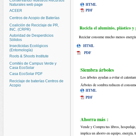
Conservando Nuestros Recursos
HTML
Naturales web page
PDF
ACEER
Centros de Acopio de Baterías
Coalición de Reciclaje de PR,
Recicla el aluminio, plástico y
INC. (CRPR)
Autoridad de Desperdicios
Reciclar consume mucho menos energía qu
Sólidos
HTML
Insecticidas Ecológicos
(Entomología)
PDF
Roots & Shoots Institute
Comités de Campus Verde y
Casa EcoSolar
Siembra árboles
Casa EcoSolar PDF
Los árboles ayudan a evitar el calenta
Reciclaje de baterías Centros de
Árboles de sombra reducen el consumo d
Acopio
HTML
PDF
Ahorra más :
Vende y Compra tus libros, hospedaje,
implica un ahorro en equipo, energía, t