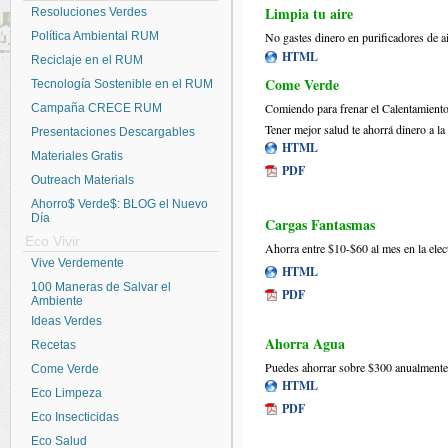
Limpia tu aire
Resoluciones Verdes
Política Ambiental RUM
No gastes dinero en purificadores de a
HTML
Reciclaje en el RUM
Come Verde
Tecnología Sostenible en el RUM
Comiendo para frenar el Calentamiento
Campaña CRECE RUM
Tener mejor salud te ahorrá dinero a la
Presentaciones Descargables
HTML
Materiales Gratis
PDF
Outreach Materials
Ahorro$ Verde$: BLOG el Nuevo
Día
Cargas Fantasmas
Eco Vivir
Ahorra entre $10-$60 al mes en la elec
Vive Verdemente
HTML
100 Maneras de Salvar el
PDF
Ambiente
Ideas Verdes
Ahorra Agua
Recetas
Puedes ahorrar sobre $300 anualmente;
Come Verde
HTML
Eco Limpeza
PDF
Eco Insecticidas
Eco Salud