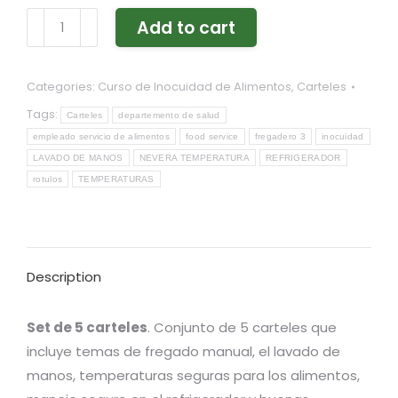
Set
Add to cart
de
5
Categories:
Curso de Inocuidad de Alimentos
,
Carteles
carteles
quantity
Tags:
Carteles
departemento de salud
empleado servicio de alimentos
food service
fregadero 3
inocuidad
LAVADO DE MANOS
NEVERA TEMPERATURA
REFRIGERADOR
rotulos
TEMPERATURAS
Description
Set de 5 carteles
. Conjunto de 5 carteles que
incluye temas de fregado manual, el lavado de
manos, temperaturas seguras para los alimentos,