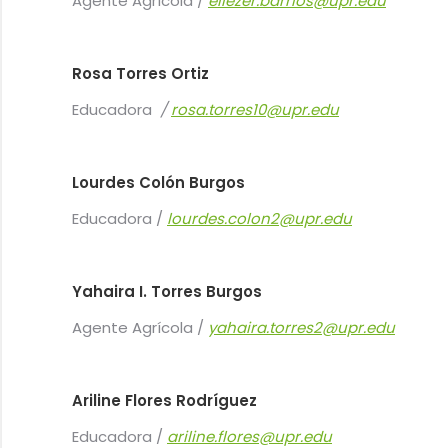
Agente Agrícola /
eliezer.barrios@upr.edu
Rosa Torres Ortiz
Educadora
/
rosa.torres10@upr.edu
Lourdes Colón Burgos
Educadora /
lourdes.colon2@upr.edu
Yahaira I. Torres Burgos
Agente Agrícola /
yahaira.torres2@upr.edu
Ariline Flores Rodríguez
Educadora /
ariline.flores@upr.edu