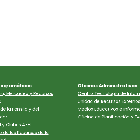
rogramáticas
Oficinas Administrativas
ura, Mercadeo y Recursos
Centro Tecnología de Infor
s
Unidad de Recursos Externo
de la Familia y del
Medios Educativos e Inform
dor
Oficina de Planificación y E
 y Clubes 4-H
o de los Recursos de la