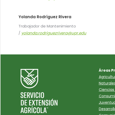
Yolanda Rodríguez Rivera
Trabajador de Mantenimiento
/
yolanda.rodriguezrivera@upr.edu
Áreas P
Agricult
Naturale
Ciencias 
Consumi
Juventud
Desarroll