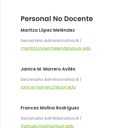
Personal No Docente
Maritza López Meléndez
Secretaria Administrativa III /
maritza.lopezmelendez@upr.edu
Janice M. Marrero Avilés
Secretaria Administrativa III /
janice.marrero2@upr.edu
Frances Molina Rodríguez
Secretaria Administrativa III /
frances.molina@upr.edu