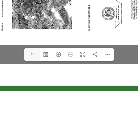
1/4
rogramáticas
Oficinas Administrativas
ura, Mercadeo y Recursos
Centro Tecnología de Infor
s
Unidad de Recursos Externo
de la Familia y del
Medios Educativos e Inform
dor
Oficina de Planificación y E