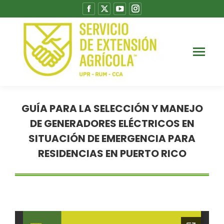
Facebook
X
YouTube
Instagram
page
page
page
page
opens
opens
opens
opens
in
in
in
in
new
new
new
new
window
window
window
window
GUÍA PARA LA SELECCIÓN Y MANEJO
DE GENERADORES ELÉCTRICOS EN
SITUACIÓN DE EMERGENCIA PARA
RESIDENCIAS EN PUERTO RICO