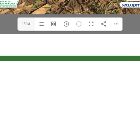
1/84
rogramáticas
Oficinas Administrativas
ura, Mercadeo y Recursos
Centro Tecnología de Infor
s
Unidad de Recursos Externo
de la Familia y del
Medios Educativos e Inform
dor
Oficina de Planificación y E
 y Clubes 4-H
o de los Recursos de la
dad