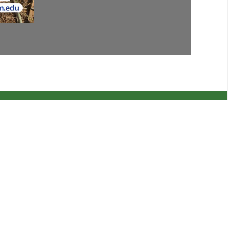
Enlaces Rápidos
mación
Título IX
s
Oficina de Igualdad en el Empleo
ación
Políticas Institucionales
valuación
Curso de Inocuidad de los Alimentos
Certificación Comercial Plaguicidas