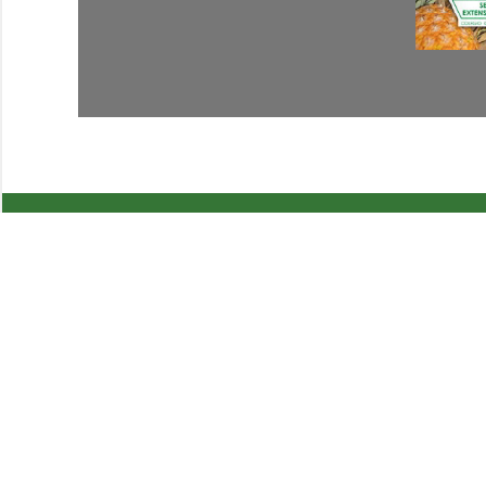
Áreas P
Agricult
Naturale
Ciencias 
Consumi
Juventud
Desarroll
Comuni