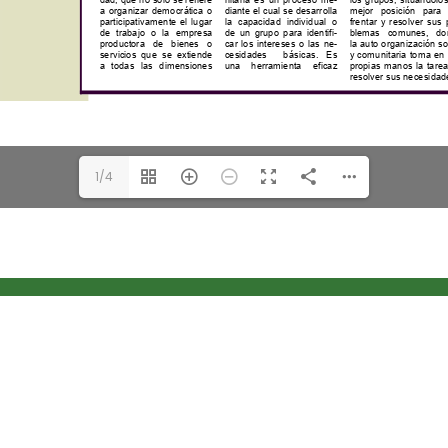
1/4
rogramáticas
Oficinas Administrativas
ura, Mercadeo y Recursos
Centro Tecnología de Infor
s
Unidad de Recursos Externo
de la Familia y del
Medios Educativos e Inform
dor
Oficina de Planificación y E