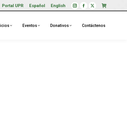
Portal UPR
Español
English
Instagram
Facebook
X
page
page
page
opens
opens
opens
icios
Eventos
Donativos
Contáctenos
in
in
in
new
new
new
window
window
window