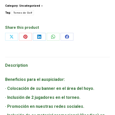
Category:
Uncategorized
Tag:
Torneo de Golf
Share this product
Share
Share
Share
Share
Share
on
on
on
on
on
X
Pinterest
LinkedIn
WhatsApp
Facebook
Description
Beneficios para el auspiciador:
· Colocación de su banner en el área del hoyo.
· Inclusión de 2 jugadores en el torneo.
· Promoción en nuestras redes sociales.