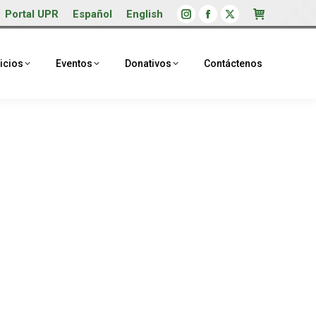
Portal UPR
Español
English
Instagram
Facebook
X
page
page
page
opens
opens
opens
icios
Eventos
Donativos
Contáctenos
in
in
in
new
new
new
window
window
window