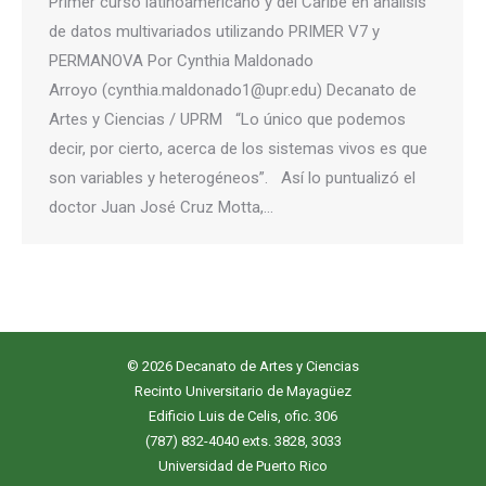
Primer curso latinoamericano y del Caribe en análisis
de datos multivariados utilizando PRIMER V7 y
PERMANOVA Por Cynthia Maldonado
Arroyo (cynthia.maldonado1@upr.edu) Decanato de
Artes y Ciencias / UPRM “Lo único que podemos
decir, por cierto, acerca de los sistemas vivos es que
son variables y heterogéneos”. Así lo puntualizó el
doctor Juan José Cruz Motta,…
© 2026 Decanato de Artes y Ciencias
Recinto Universitario de Mayagüez
Edificio Luis de Celis, ofic. 306
(787) 832-4040 exts. 3828, 3033
Universidad de Puerto Rico