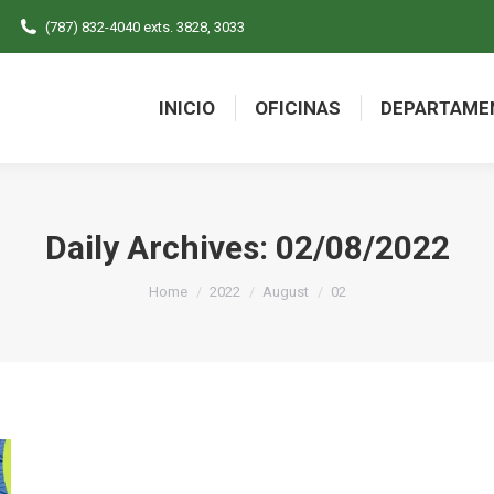
(787) 832-4040 exts. 3828, 3033
INICIO
OFICINAS
DEPARTAME
INICIO
OFICINAS
DEPARTAME
Daily Archives:
02/08/2022
You are here:
Home
2022
August
02