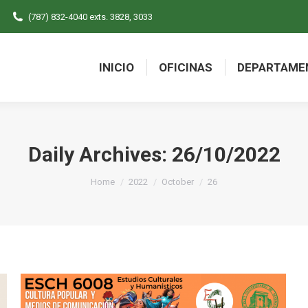
(787) 832-4040 exts. 3828, 3033
INICIO
OFICINAS
DEPARTAME
INICIO
OFICINAS
DEPARTAME
Daily Archives:
26/10/2022
You are here:
Home
2022
October
26