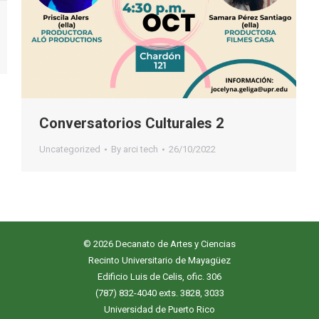
Conversatorios Culturales 2
Uncategorized
By
arci tech
26/10/2022
© 2026 Decanato de Artes y Ciencias
Recinto Universitario de Mayagüez
Edificio Luis de Celis, ofic. 306
(787) 832-4040 exts. 3828, 3033
Universidad de Puerto Rico