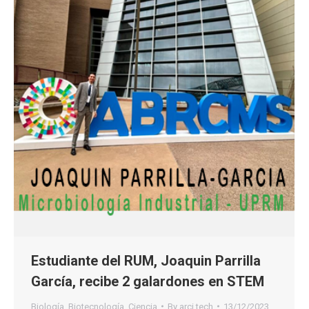
Estudiante del RUM, Joaquin Parrilla
García, recibe 2 galardones en STEM
Biología
,
Biotecnología
,
Ciencia
By
arci tech
13/12/2023