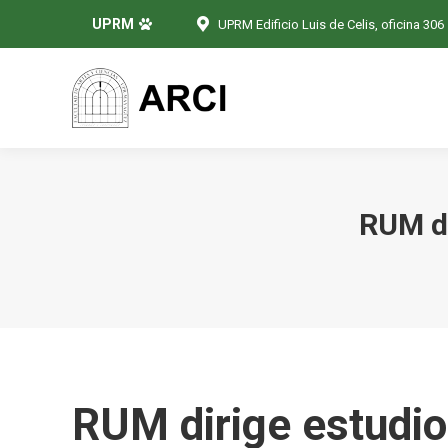
UPRM
UPRM Edificio Luis de Celis, oficina 306
RUM di
RUM dirige estudi