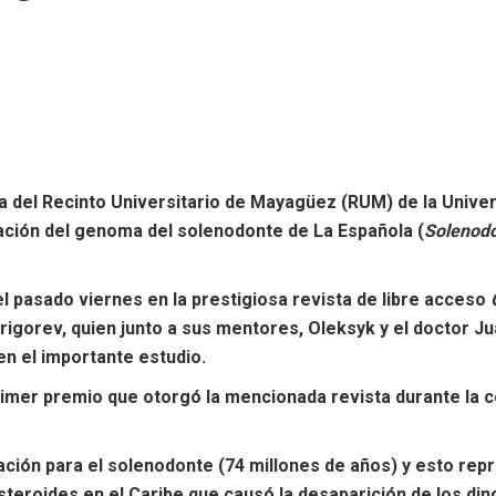
ía del Recinto Universitario de Mayagüez (RUM) de la Univer
iación del genoma del solenodonte de La Española (
Solenod
el pasado viernes en la prestigiosa revista de libre acceso
Grigorev, quien junto a sus mentores, Oleksyk y el doctor 
n el importante estudio.
rimer premio que otorgó la mencionada revista durante la 
ión para el solenodonte (74 millones de años) y esto repr
asteroides en el Caribe que causó la desaparición de los di