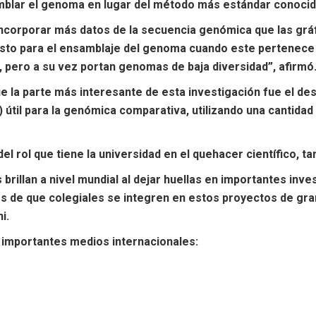
blar el genoma en lugar del método más estándar conocido
ncorporar más datos de la secuencia genómica que las gráfi
esto para el ensamblaje del genoma cuando este pertenece 
 pero a su vez portan genomas de baja diversidad”, afirmó
ó “que la parte más interesante de esta investigación fue e
) útil para la genómica comparativa, utilizando una canti
l rol que tiene la universidad en el quehacer científico, ta
rillan a nivel mundial al dejar huellas en importantes inv
 de que colegiales se integren en estos proyectos de gran 
i.
n importantes medios internacionales: