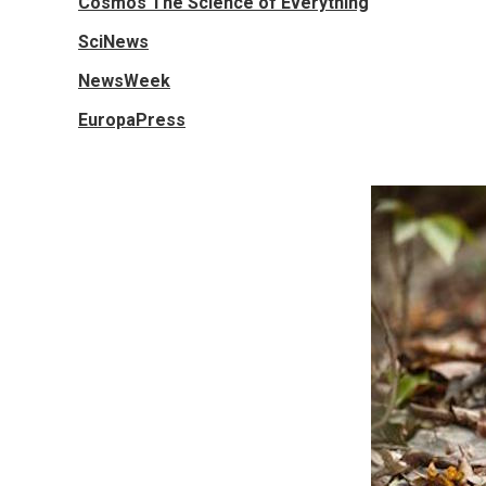
Cosmos The Science of Everything
SciNews
NewsWeek
EuropaPress