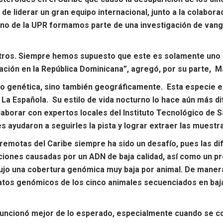
e liderar un gran equipo internacional, junto a la colabor
o de la UPR formamos parte de una investigación de vangu
otros. Siempre hemos supuesto que este es solamente uno 
ación en la República Dominicana”, agregó, por su parte, M
o genética, sino también geográficamente. Esta especie en 
La Española. Su estilo de vida nocturno lo hace aún más difí
olaborar con expertos locales del Instituto Tecnológico de
s ayudaron a seguirles la pista y lograr extraer las muestr
remotas del Caribe siempre ha sido un desafío, pues las dif
taciones causadas por un ADN de baja calidad, así como un p
rodujo una cobertura genómica muy baja por animal. De man
tos genómicos de los cinco animales secuenciados en baja
 funcionó mejor de lo esperado, especialmente cuando se c