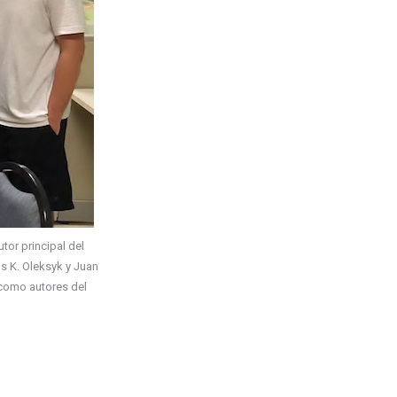
tor principal del
as K. Oleksyk y Juan
 como autores del