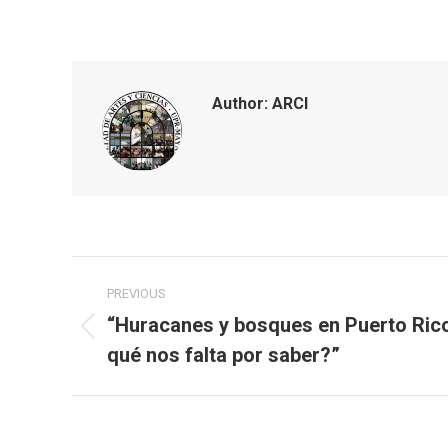
Author:
ARCI
Post
PREVIOUS
navigation
“Huracanes y bosques en Puerto Ric
Previous
qué nos falta por saber?”
post: