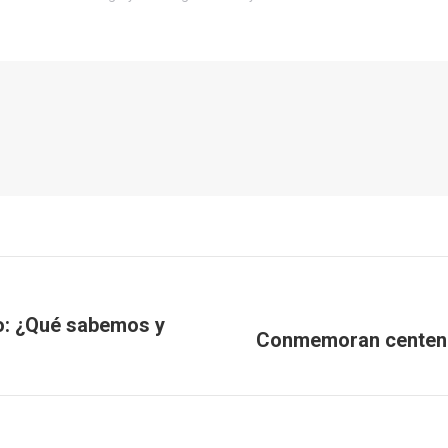
o: ¿Qué sabemos y
Conmemoran centenar
Next
post: