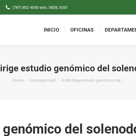
(787) 832-4040 exts. 3828, 3033
INICIO
OFICINAS
DEPARTAME
INICIO
OFICINAS
DEPARTAME
rige estudio genómico del sole
You are here:
Home
Uncategorized
RUM dirige estudio genómico del…
o genómico del solenod