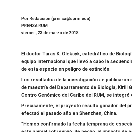
Por
Redacción (prensa@uprm.edu)
PRENSA RUM
viernes, 23 de marzo de 2018
El doctor Taras K. Oleksyk, catedrático de Biolog
equipo internacional que llevó a cabo la secuenc
de esta especie en peligro de extinción.
Los resultados de la investigación se publicaron 
de maestría del Departamento de Biología, Kirill 
Centro Genómico del Caribe del RUM, se integró e
Precisamente, el proyecto resultó ganador del p
efectuó el pasado año en Shenzhen, China.
“Hemos confirmado la fecha temprana de especiac
este animal sobrevivió, de hecho, al impacto de 