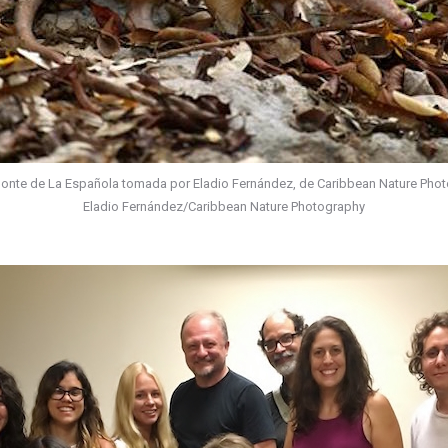
onte de La Española tomada por Eladio Fernández, de Caribbean Nature Phot
Eladio Fernández/Caribbean Nature Photography