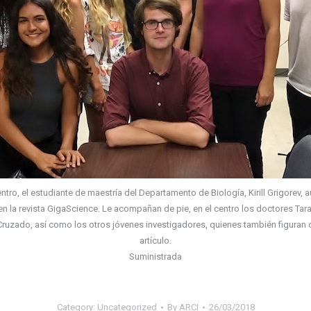
ntro, el estudiante de maestría del Departamento de Biología, Kirill Grigorev, au
en la revista GigaScience. Le acompañan de pie, en el centro los doctores Tar
Cruzado, así como los otros jóvenes investigadores, quienes también figuran
artículo.
Suministrada
Category:
Uncategorized
By
ARCI
26/03/2018