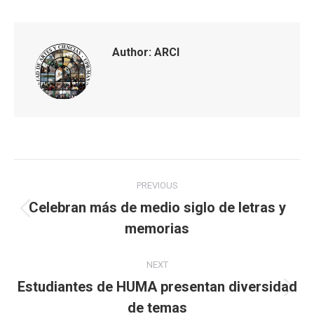
Author:
ARCI
Post
PREVIOUS
navigation
Celebran más de medio siglo de letras y
Previous
memorias
post:
NEXT
Estudiantes de HUMA presentan diversidad
Next
de temas