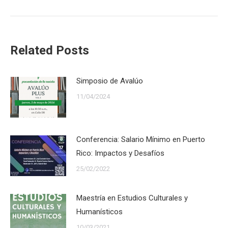
post:
Related Posts
Simposio de Avalúo
11/04/2024
Conferencia: Salario Mínimo en Puerto
Rico: Impactos y Desafíos
25/02/2022
Maestría en Estudios Culturales y
Humanísticos
10/03/2021