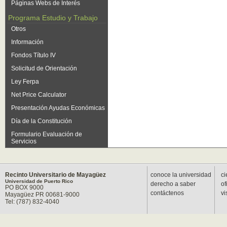
Páginas Webs de Interés
Programa Estudio y Trabajo
Otros
Información
Fondos Título IV
Solicitud de Orientación
Ley Ferpa
Net Price Calculator
Presentación Ayudas Económicas
Día de la Constitución
Formulario Evaluación de
Servicios
Recinto Universitario de Mayagüez
conoce la universidad
ci
Universidad de Puerto Rico
derecho a saber
of
PO BOX 9000
contáctenos
vi
Mayagüez PR 00681-9000
Tel: (787) 832-4040