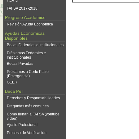
FSA ID
FAFSA 2017-2018
Progreso Académico
Revisión Ayuda Económica
Ayudas Económicas
Disponibles
Becas Federales e Institucionales
Préstamos Federales e
Institucionales
Becas Privadas
Préstamos a Corto Plazo
(Emergencia)
GEER
Beca Pell
Derechos y Responsabilidades
Preguntas más comunes
Como llenar la FAFSA (youtube
video)
Ajuste Profesional
Proceso de Verificación