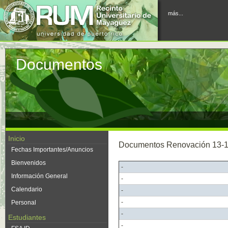
más...
Documentos
Inicio
Documentos Renovación 13-
Fechas Importantes/Anuncios
Bienvenidos
-
Información General
-
Calendario
-
-
Personal
-
Estudiantes
-