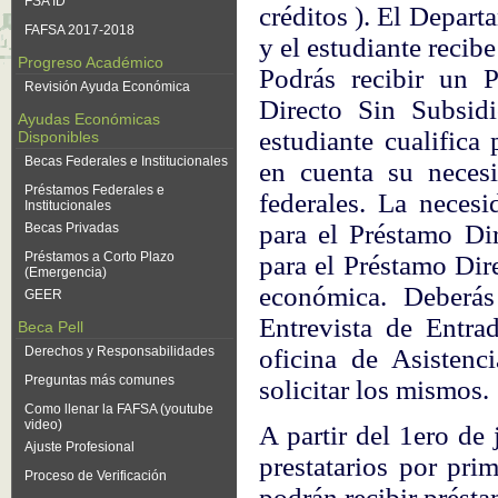
FSA ID
créditos ). El Depar
FAFSA 2017-2018
y el estudiante recib
Progreso Académico
Podrás recibir un 
Revisión Ayuda Económica
Directo Sin Subsi
Ayudas Económicas
estudiante cualifica
Disponibles
Becas Federales e Institucionales
en cuenta su neces
Préstamos Federales e
federales. La necesi
Institucionales
para el Préstamo Dir
Becas Privadas
Préstamos a Corto Plazo
para el Préstamo Dir
(Emergencia)
económica. Deberás 
GEER
Entrevista de Entra
Beca Pell
Derechos y Responsabilidades
oficina de Asistenc
Preguntas más comunes
solicitar los mismos.
Como llenar la FAFSA (youtube
video)
A partir del 1ero de
Ajuste Profesional
prestatarios por pri
Proceso de Verificación
podrán recibir prést