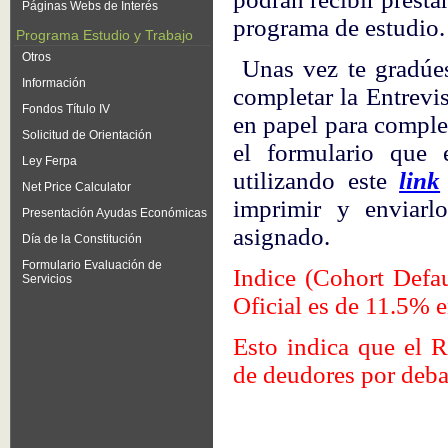
Páginas Webs de Interés
programa de estudio
Programa Estudio y Trabajo
Otros
Unas vez te gradúes
Información
completar la Entrevis
Fondos Título IV
en papel para comple
Solicitud de Orientación
el formulario que 
Ley Ferpa
utilizando este
link
Net Price Calculator
imprimir y enviarlo
Presentación Ayudas Económicas
asignado.
Día de la Constitución
Formulario Evaluación de
Indice (Cohort Defa
Servicios
Oficial es de 11.5% 
Esto indica que el R
de deudores por deba