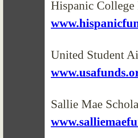
Hispanic College
www.hispanicfu
United Student Ai
www.usafunds.o
Sallie Mae Schola
www.salliemaefu