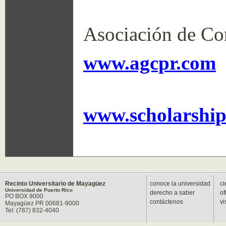
Asociación de Con
www.agcpr.com
www.scholarship
Recinto Universitario de Mayagüez
conoce la universidad
ci
Universidad de Puerto Rico
derecho a saber
of
PO BOX 9000
contáctenos
vi
Mayagüez PR 00681-9000
Tel: (787) 832-4040