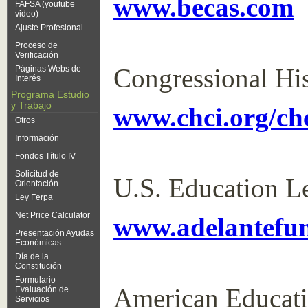
www.becas.com
FAFSA (youtube
video)
Ajuste Profesional
Proceso de
Verificación
Congressional His
Páginas Webs de
Interés
Programa Estudio
y Trabajo
www.chci.org/ch
Otros
Información
Fondos Título IV
Solicitud de
U.S. Education L
Orientación
Ley Ferpa
Net Price Calculator
www.adelantefu
Presentación Ayudas
Económicas
Día de la
Constitución
Formulario
American Educati
Evaluación de
Servicios