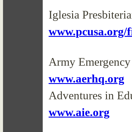
Iglesia Presbiteri
www.pcusa.org/f
Army Emergency 
www.aerhq.org
Adventures in Ed
www.aie.org