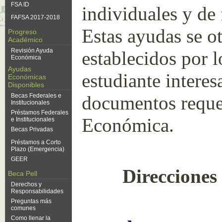
FSA ID
individuales y de
FAFSA 2017-2018
Estas ayudas se o
Progreso
Académico
Revisión Ayuda
establecidos por 
Económica
Ayudas
estudiante intere
Económicas
Disponibles
Becas Federales e
documentos reque
Institucionales
Préstamos Federales
Económica.
e Institucionales
Becas Privadas
Préstamos a Corto
Plazo (Emergencia)
GEER
Direcciones
Beca Pell
Derechos y
Responsabilidades
Preguntas más
comunes
Como llenar la