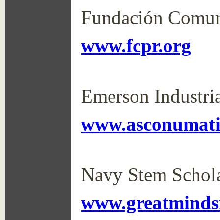
Fundación Comuni
www.fcpr.org
Emerson Industri
www.asconumatic
Navy Stem Schola
www.greatminds