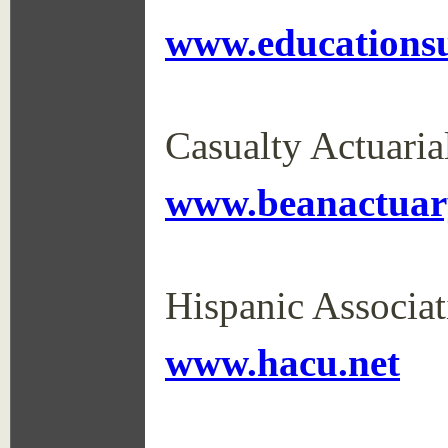
www.educationsu
Casualty Actuaria
www.beanactuar
Hispanic Associat
www.hacu.net