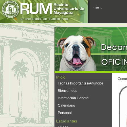
más...
Inicio
Como l
Fechas Importantes/Anuncios
Bienvenidos
Información General
Calendario
Personal
Estudiantes