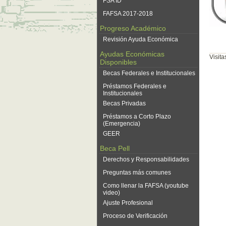
FSA ID
FAFSA 2017-2018
Progreso Académico
Revisión Ayuda Económica
Ayudas Económicas
Visit
Disponibles
Becas Federales e Institucionales
Préstamos Federales e
Institucionales
Becas Privadas
Préstamos a Corto Plazo
(Emergencia)
GEER
Beca Pell
Derechos y Responsabilidades
Preguntas más comunes
Como llenar la FAFSA (youtube
video)
Ajuste Profesional
Proceso de Verificación