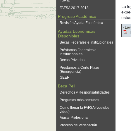
FSA ID
La le
FAFSA 2017-2018
exped
Progreso Académico
estu
Revisión Ayuda Económica
- Le
Ayudas Económicas
Disponibles
Becas Federales e Institucionales
Préstamos Federales e
Institucionales
Becas Privadas
Préstamos a Corto Plazo
(Emergencia)
GEER
Beca Pell
Derechos y Responsabilidades
Preguntas más comunes
Como llenar la FAFSA (youtube
video)
Ajuste Profesional
Proceso de Verificación