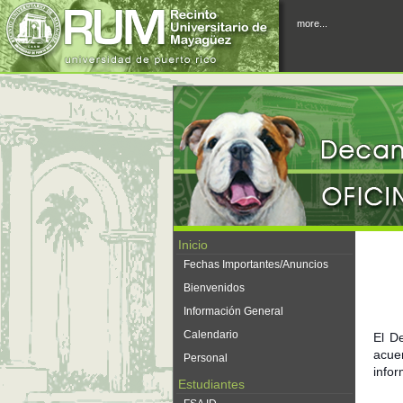
more...
Inicio
Fechas Importantes/Anuncios
Bienvenidos
Información General
Calendario
El D
acue
Personal
infor
Estudiantes