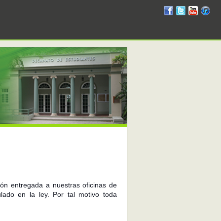
RUM
RUM
RUM
R
en
en
en
en
facebook
twitter
YouTube
iTunes
ón entregada a nuestras oficinas de
ado en la ley. Por tal motivo toda