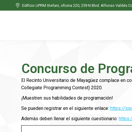
Edificio UPRM Stefani, oficina 220, 259 N Blvd. Alfonso Valdés C
Edificio UPRM Stefani, oficina 220, 259 N Blvd. Alfonso Valdés C
Inicio
Nosotros
Concurso de Prog
El Recinto Universitario de Mayagüez complace en coo
Collegiate Programming Contest) 2020.
¡Muestren sus habilidades de programación!
Se pueden registrar en el siguiente enlace:
https://icp
Además deben llenar el siguiente cuestionario:
https