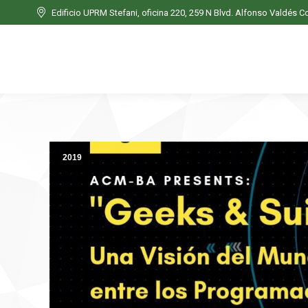
Edificio UPRM Stefani, oficina 220, 259 N Blvd. Alfonso Valdés C
Edificio UPRM Stefani, oficina 220, 259 N Blvd. Alfonso Valdés C
Inicio
Nosotros
2019