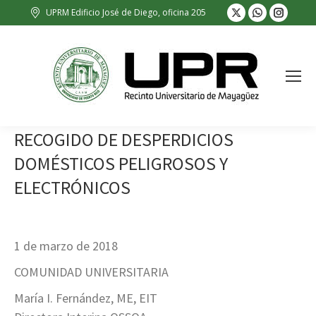
X
Whatsapp
Insta
UPRM Edificio José de Diego, oficina 205
page
page
page
opens
opens
opens
in
in
in
new
new
new
window
window
wind
RECOGIDO DE DESPERDICIOS
DOMÉSTICOS PELIGROSOS Y
ELECTRÓNICOS
1 de marzo de 2018
COMUNIDAD UNIVERSITARIA
María I. Fernández, ME, EIT