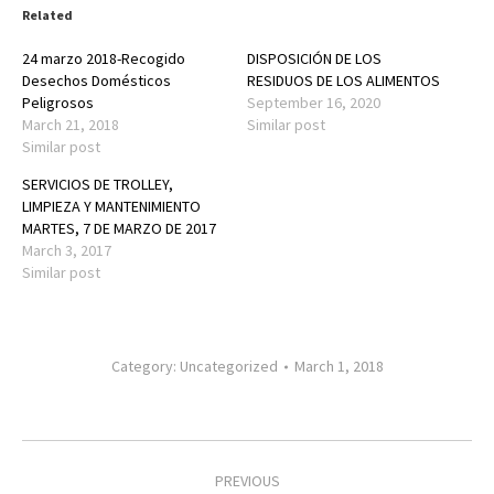
Related
24 marzo 2018-Recogido
DISPOSICIÓN DE LOS
Desechos Domésticos
RESIDUOS DE LOS ALIMENTOS
Peligrosos
September 16, 2020
March 21, 2018
Similar post
Similar post
SERVICIOS DE TROLLEY,
LIMPIEZA Y MANTENIMIENTO
MARTES, 7 DE MARZO DE 2017
March 3, 2017
Similar post
Category:
Uncategorized
March 1, 2018
Post
PREVIOUS